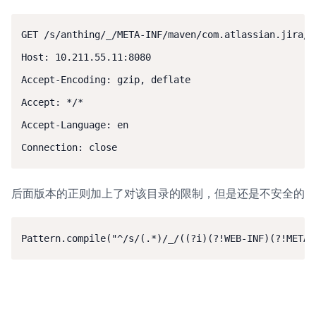
GET /s/anthing/_/META-INF/maven/com.atlassian.jira/a
Host: 10.211.55.11:8080

Accept-Encoding: gzip, deflate

Accept: */*

Accept-Language: en

Connection: close
后面版本的正则加上了对该目录的限制，但是还是不安全的
Pattern.compile("^/s/(.*)/_/((?i)(?!WEB-INF)(?!META-