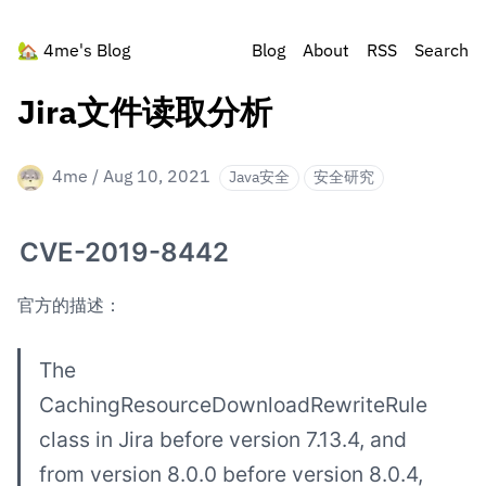
🏡
4me's Blog
Blog
About
RSS
Search
Jira文件读取分析
4me
/
Aug 10, 2021
Java安全
安全研究
CVE-2019-8442
官方的描述：
The 
CachingResourceDownloadRewriteRule 
class in Jira before version 7.13.4, and 
from version 8.0.0 before version 8.0.4, 