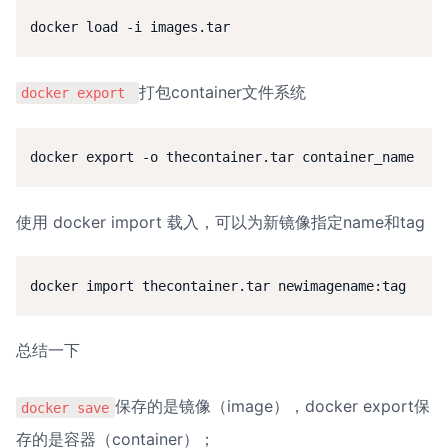
docker load -i images.tar
打包container文件系统
docker export 
docker export -o thecontainer.tar container_name
使用 docker import 载入，可以为新镜像指定name和tag
docker import thecontainer.tar newimagename:tag
总结一下
保存的是镜像（image），docker export保
docker save
存的是容器（container）；