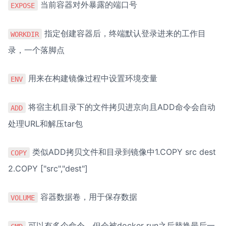
 当前容器对外暴露的端口号
EXPOSE
 指定创建容器后，终端默认登录进来的工作目
WORKDIR
录，一个落脚点
 用来在构建镜像过程中设置环境变量
ENV
 将宿主机目录下的文件拷贝进京向且ADD命令会自动
ADD
处理URL和解压tar包
 类似ADD拷贝文件和目录到镜像中1.COPY src dest 
COPY
2.COPY ["src","dest"]
 容器数据卷，用于保存数据
VOLUME
 可以有多个命令，但会被docker run之后替换最后一