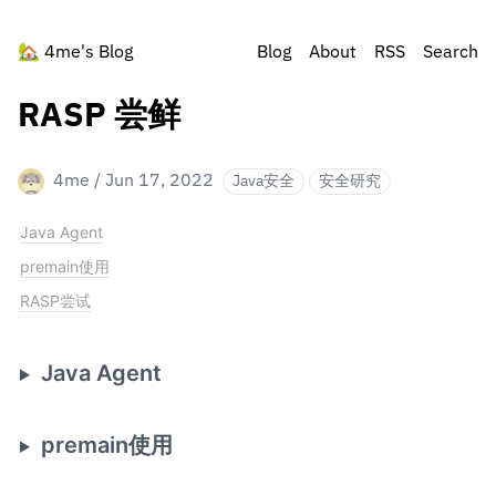
🏡
4me's Blog
Blog
About
RSS
Search
RASP 尝鲜
4me
/
Jun 17, 2022
Java安全
安全研究
Java Agent
premain使用
RASP尝试
Java Agent
premain使用