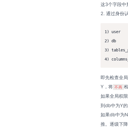
这3个字段中
2. 通过身
1) user

2) db

3) tables_p
即先检查全局
Y，将
不再
如果全局权限
到db中为Y的
如果db中为
推。逐级下降