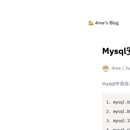
🏡
4me's Blog
Mysq
4me
/
Ju
mysql中
1. mysql.U
2. mysql.D
3. mysql.T