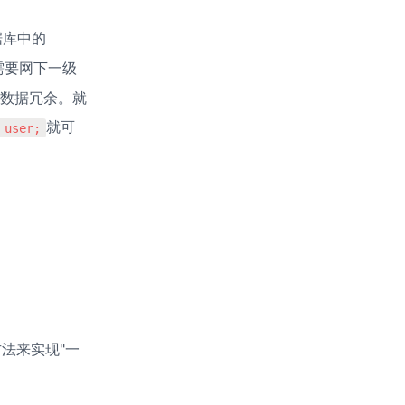
据库中的
需要网下一级
数据冗余。就
就可
 user;
法来实现"一